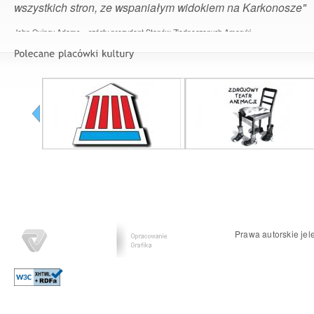
wszystkich stron, ze wspaniałym widokiem na Karkonosze"
John Quincy Adams – szósty prezydent Stanów Zjednoczonych Ameryki
Prawa autorskie jel