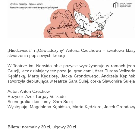
„Niedźwiedź” i „Oświadczyny” Antona Czechowa – światowa klasy
stworzenia popisowych kreacji.
W Teatrze im. Norwida obie pozycje wyreżyseruje w ramach jedne
Gruzji, lecz działający też poza jej granicami, Azer Turgay Veliz
Kępińską, Martę Kędziorę, Jacka Grondowego, Andrzeja Kępiński
stworzyła debiutująca w teatrze Sara Sulej, córka Sławomira Sulej
Autor: Anton Czechow
Reżyser: Azer Turgay Velizade
Scenografia i kostiumy: Sara Sulej
Występują: Magdalena Kępińska, Marta Kędziora, Jacek Grondowy,
Bilety:
normalny 30 zł, ulgowy 20 zł