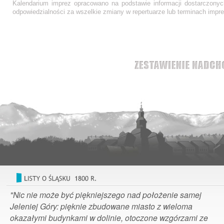
Kalendarium imprez opracowano na podstawie informacji dostarczonych
odpowiedzialności za wszelkie zmiany w repertuarze lub terminach impre
"Nic nie może być piękniejszego nad położenie samej
Jeleniej Góry: pięknie zbudowane miasto z wieloma
okazałymi budynkami w dolinie, otoczone wzgórzami ze