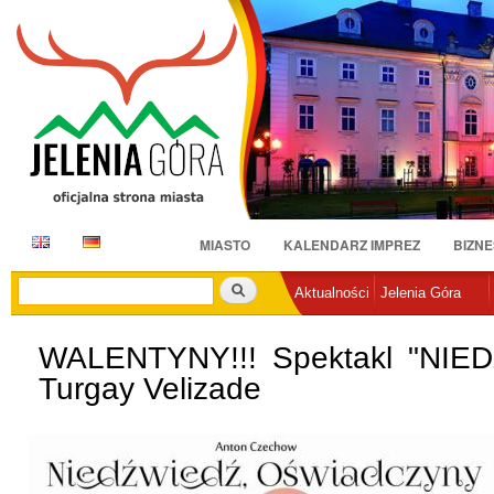
Pr
do
tr
E
D
MIASTO
KALENDARZ IMPREZ
BIZNE
N
E
Szukaj
Aktualności
Jelenia Góra
WALENTYNY!!! Spektakl "NIE
Turgay Velizade