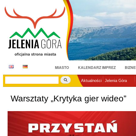
Pr
do
tr
E
D
MIASTO
KALENDARZ IMPREZ
BIZNE
N
E
Szukaj
Aktualności
Jelenia Góra
Warsztaty „Krytyka gier wideo”