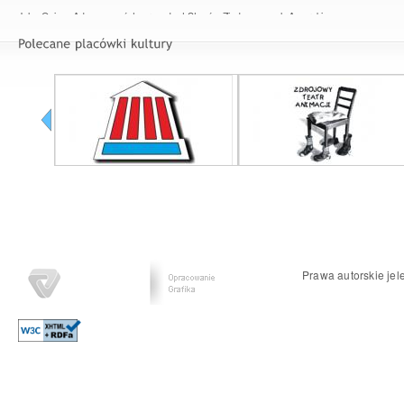
John Quincy Adams – szósty prezydent Stanów Zjednoczonych Ameryki
Prawa autorskie jel