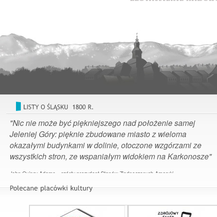
"Nic nie może być piękniejszego nad położenie samej
Jeleniej Góry: pięknie zbudowane miasto z wieloma
okazałymi budynkami w dolinie, otoczone wzgórzami ze
wszystkich stron, ze wspaniałym widokiem na Karkonosze"
John Quincy Adams – szósty prezydent Stanów Zjednoczonych Ameryki