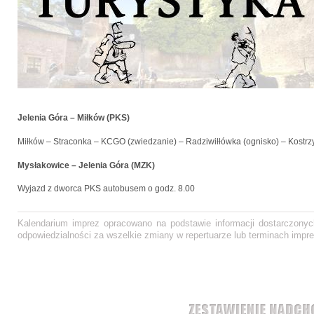
Jelenia Góra – Miłków (PKS)
Miłków – Straconka – KCGO (zwiedzanie) – Radziwiłłówka (ognisko) – Kostrz
Mysłakowice – Jelenia Góra (MZK)
Wyjazd z dworca PKS autobusem o godz. 8.00
Kalendarium imprez opracowano na podstawie informacji dostarczonych
odpowiedzialności za wszelkie zmiany w repertuarze lub terminach impre