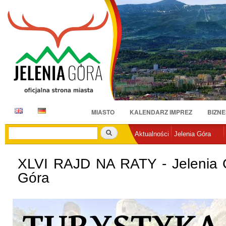
Pr
do
tr
E
D
MIASTO
KALENDARZ IMPREZ
BIZNE
N
E
Szukaj
Aktualności
Jelenia Góra
XLVI RAJD NA RATY - Jelenia G
Góra