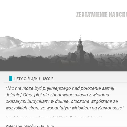
"Nic nie może być piękniejszego nad położenie samej
Jeleniej Góry: pięknie zbudowane miasto z wieloma
okazałymi budynkami w dolinie, otoczone wzgórzami ze
wszystkich stron, ze wspaniałym widokiem na Karkonosze"
John Quincy Adams – szósty prezydent Stanów Zjednoczonych Ameryki