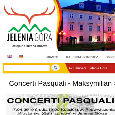
Pr
do
tr
E
D
MIASTO
KALENDARZ IMPREZ
BIZNE
N
E
Szukaj
Aktualności
Jelenia Góra
Concerti Pasquali - Maksymilian 