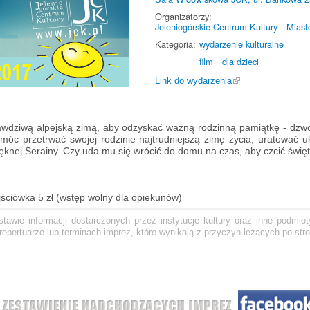
Organizatorzy:
Jeleniogórskie Centrum Kultury
Miast
Kategoria:
wydarzenie kulturalne
film
dla dzieci
Link do wydarzenia
prawdziwą alpejską zimą, aby odzyskać ważną rodzinną pamiątkę - dz
móc przetrwać swojej rodzinie najtrudniejszą zimę życia, uratować
pięknej Serainy. Czy uda mu się wrócić do domu na czas, aby czcić św
jściówka 5 zł (wstęp wolny dla opiekunów)
awie informacji dostarczonych przez instytucje kultury oraz inne podmiot
epertuarze lub terminach imprez, które wynikają z przyczyn leżących po stro