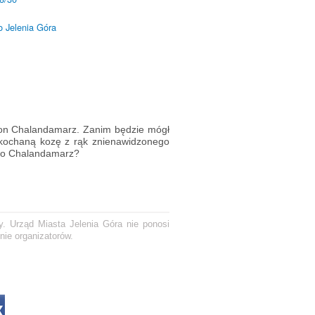
o Jelenia Góra
won Chalandamarz. Zanim będzie mógł
 ukochaną kozę z rąk znienawidzonego
ięto Chalandamarz?
y. Urząd Miasta Jelenia Góra nie ponosi
nie organizatorów.