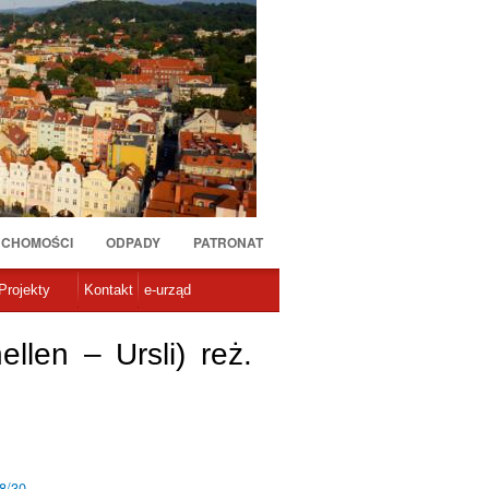
UCHOMOŚCI
ODPADY
PATRONAT
Projekty
Kontakt
e-urząd
en – Ursli) reż.
8/30