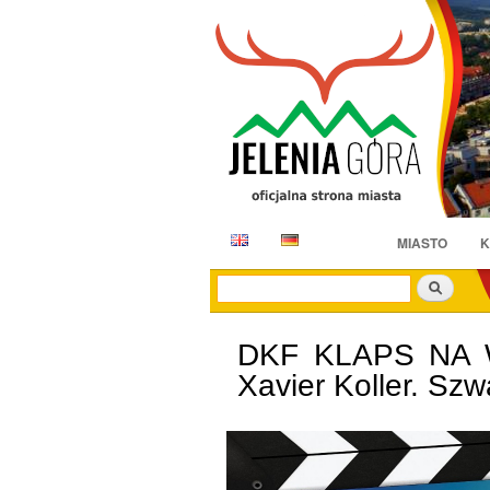
E
D
MIASTO
K
N
E
Szukaj
DKF KLAPS NA WA
Xavier Koller. Szw