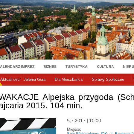
Przejdź
do
treści
ALENDARZ IMPREZ
BIZNES
TURYSTYKA
KULTURA
NIER
Aktualności
Jelenia Góra
Dla Mieszkańca
Sprawy Społeczne
KACJE Alpejska przygoda (Schell
ajcaria 2015. 104 min.
5.7.2017 | 10:00
Miejsce:
Sala Widowiskowa JCK, ul. Bankowa 2