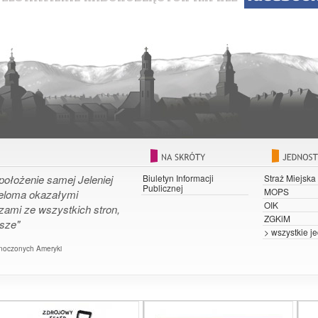
położenie samej Jeleniej
Biuletyn Informacji
Straż Miejska
Publicznej
MOPS
ieloma okazałymi
OIK
zami ze wszystkich stron,
ZGKiM
osze"
> wszystkie je
noczonych Ameryki