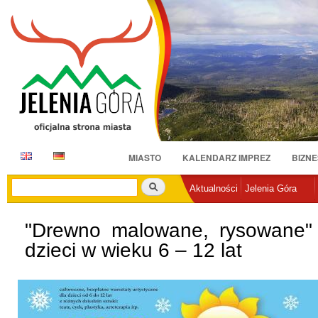
Pr
do
tr
E
D
MIASTO
KALENDARZ IMPREZ
BIZNE
N
E
Szukaj
Aktualności
Jelenia Góra
"Drewno malowane, rysowane" –
dzieci w wieku 6 – 12 lat