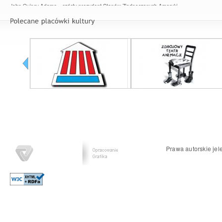
John Quincy Adams – szósty prezydent Stanów Zjednoczonych Ameryki
Prawa autorskie jel