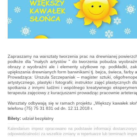
Zapraszamy na warsztaty tworzenia prac na drewnianej powierzch
podłoże dla "małych artystów " do tworzenia pobudza wyobraźn
obrazy z wyobraźni ale i elementy użytkowe np. podkładki, zak
upiększania drewnianych form barwnikami tj. bejca, świeca, farby a
Prowadząca: Urszula Szczepaniak – magister sztuki, oligofrenope
artystycznego, plastyki i fotografii; instruktor zajęć plastycznych 
spotkania z innymi ludźmi i wspólnego kreatywnego eksperyment
terapeuta zajęciowy z kuracjuszami prowadząc pracownie artetera
Warsztaty odbywają się w ramach projektu „Większy kawałek sło
telefonu (75) 75 31 831 od dn. 12.11.2018 r.
Bilety:
udział bezpłatny
Kalendarium imprez opracowano na podstawie informacji dostarczonych
odpowiedzialności za wszelkie zmiany w repertuarze lub terminach impre