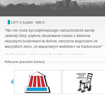
"Nic nie może być piękniejszego nad położenie samej
Jeleniej Góry: pięknie zbudowane miasto z wieloma
okazałymi budynkami w dolinie, otoczone wzgórzami ze
wszystkich stron, ze wspaniałym widokiem na Karkonosze"
John Quincy Adams – szósty prezydent Stanów Zjednoczonych Ameryki