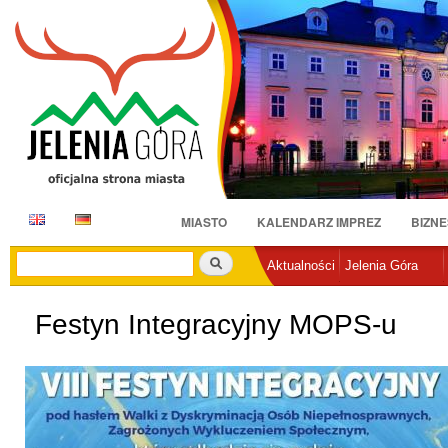
Pr
do
tr
E
D
MIASTO
KALENDARZ IMPREZ
BIZNE
N
E
Szukaj
Aktualności
Jelenia Góra
Festyn Integracyjny MOPS-u