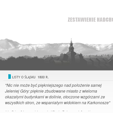
"Nic nie może być piękniejszego nad położenie samej
Jeleniej Góry: pięknie zbudowane miasto z wieloma
okazałymi budynkami w dolinie, otoczone wzgórzami ze
wszystkich stron, ze wspaniałym widokiem na Karkonosze"
John Quincy Adams – szósty prezydent Stanów Zjednoczonych Ameryki