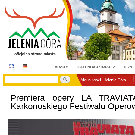
Pr
do
tr
E
D
MIASTO
KALENDARZ IMPREZ
BIZNE
N
E
Szukaj
Aktualności
Jelenia Góra
Premiera opery LA TRAVIA
Karkonoskiego Festiwalu Operow