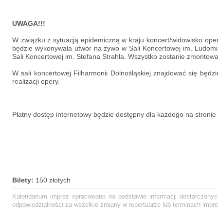
UWAGA!!!
W związku z sytuacją epidemiczną w kraju koncert/widowisko op
będzie wykonywała utwór na żywo w Sali Koncertowej im. Ludomira
Sali Koncertowej im. Stefana Strahla. Wszystko zostanie zmontowa
W sali koncertowej Filharmonii Dolnośląskiej znajdować się będz
realizacji opery.
Płatny dostęp internetowy będzie dostępny dla każdego na stronie F
Bilety:
150 złotych
Kalendarium imprez opracowano na podstawie informacji dostarczonych
odpowiedzialności za wszelkie zmiany w repertuarze lub terminach impre