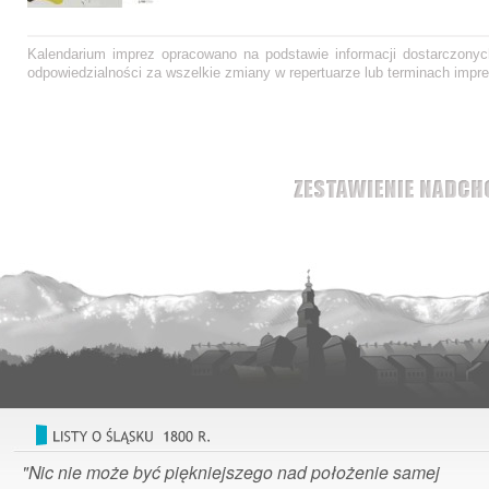
Kalendarium imprez opracowano na podstawie informacji dostarczonych
odpowiedzialności za wszelkie zmiany w repertuarze lub terminach impre
"Nic nie może być piękniejszego nad położenie samej