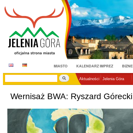
Pr
do
tr
E
D
MIASTO
KALENDARZ IMPREZ
BIZNE
N
E
Szukaj
Aktualności
Jelenia Góra
Wernisaż BWA: Ryszard Górec