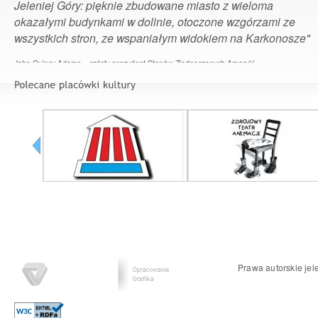
Jeleniej Góry: pięknie zbudowane miasto z wieloma
okazałymi budynkami w dolinie, otoczone wzgórzami ze
wszystkich stron, ze wspaniałym widokiem na Karkonosze"
John Quincy Adams – szósty prezydent Stanów Zjednoczonych Ameryki
Prawa autorskie jel