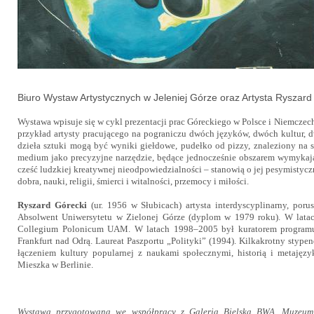
Biuro Wystaw Artystycznych w Jeleniej Górze oraz Artysta Ryszar
Wystawa wpisuje się w cykl prezentacji prac Góreckiego w Polsce i Niemcz
przykład artysty pracującego na pograniczu dwóch języków, dwóch kultur, 
dzieła sztuki mogą być wyniki giełdowe, pudełko od pizzy, znaleziony na 
medium jako precyzyjne narzędzie, będące jednocześnie obszarem wymykaj
cześć ludzkiej kreatywnej nieodpowiedzialności – stanowią o jej pesymistyczn
dobra, nauki, religii, śmierci i witalności, przemocy i miłości.
Ryszard Górecki
(ur. 1956 w Słubicach) artysta interdyscyplinarny, poru
Absolwent Uniwersytetu w Zielonej Górze (dyplom w 1979 roku). W latac
Collegium Polonicum UAM. W latach 1998–2005 był kuratorem programu 
Frankfurt nad Odrą. Laureat Paszportu „Polityki” (1994). Kilkakrotny sty
łączeniem kultury popularnej z naukami społecznymi, historią i metajęz
Mieszka w Berlinie.
Wystawa przygotowana we współpracy z Galerią Bielską BWA, Muzeum 