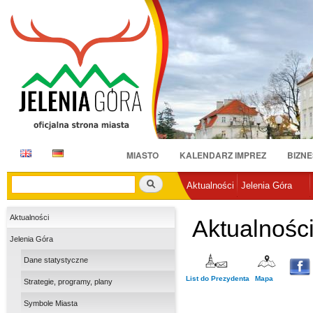
Pr
do
tr
E
D
MIASTO
KALENDARZ IMPREZ
BIZNE
N
E
Szukaj
Aktualności
Jelenia Góra
Aktualności
Aktualnośc
Jelenia Góra
Dane statystyczne
List do Prezydenta
Mapa
Strategie, programy, plany
Symbole Miasta