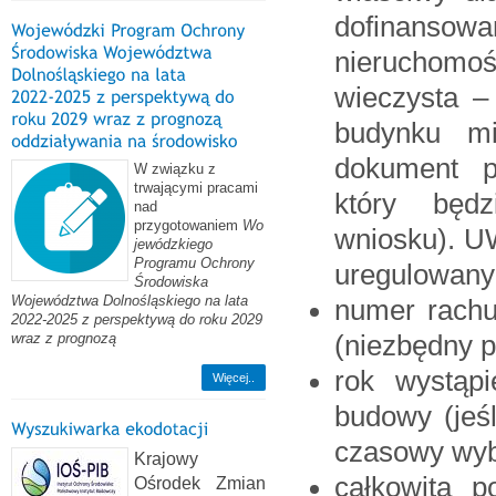
dofinansow
nieruchomoś
wieczysta –
budynku mi
dokument p
W związku z
trwającymi pracami
który będz
nad
przygotowaniem
Wo
wniosku). U
jewódzkiego
Programu Ochrony
uregulowany
Środowiska
Województwa Dolnośląskiego na lata
numer rachu
2022-2025 z perspektywą do roku 2029
(niezbędny p
wraz z prognozą
rok wystąp
Więcej..
budowy (jeśl
czasowy wy
Krajowy
całkowita p
Ośrodek Zmian