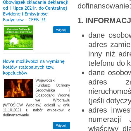
dofinansowanie
1. INFORMAC
Więcej..
dane osobo
adres zamies
inny niż ad
telefonu do k
dane osobow
adres zam
Wojewódzki
Fundusz Ochrony
nieruchomoś
Środowiska i
Gospodarki Wodnej
(jeśli dotyczy
we Wrocławiu
(WFOŚiGW Wrocław) ogłosił w dniu
adres inwes
11.10.2021 r. nabór wniosków o
dofinansowanie
numeracji 
Więcej..
właściwy dl