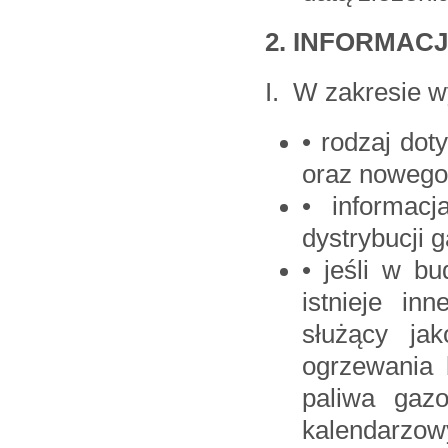
2. INFORMAC
I. W zakresie w
• rodzaj do
oraz nowego 
• informac
dystrybucji 
• jeśli w bu
istnieje in
służący ja
ogrzewania 
paliwa gazo
kalendarzow