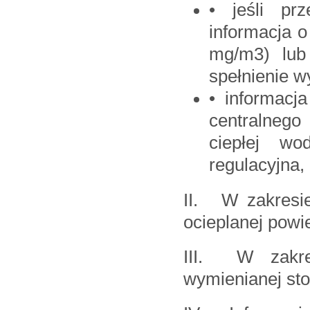
• jeśli pr
informacja o
mg/m3) lub 
spełnienie 
• informacja
centralnego
ciepłej wo
regulacyjna,
II. W zakresie
ocieplanej powi
III. W zakre
wymienianej sto