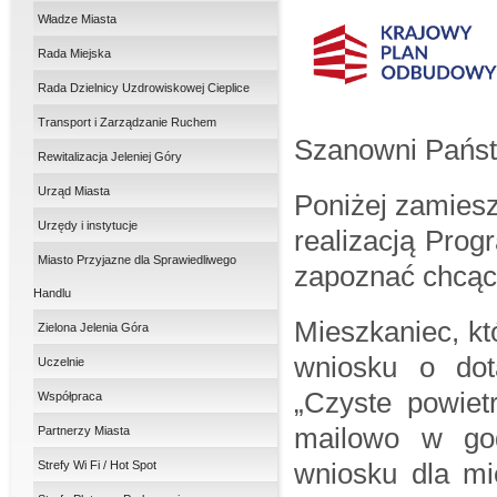
Władze Miasta
Rada Miejska
Rada Dzielnicy Uzdrowiskowej Cieplice
Transport i Zarządzanie Ruchem
Szanowni Pańs
Rewitalizacja Jeleniej Góry
Urząd Miasta
Poniżej zamies
Urzędy i instytucje
realizacją Prog
Miasto Przyjazne dla Sprawiedliwego
zapoznać chcąc 
Handlu
Mieszkaniec, kt
Zielona Jelenia Góra
wniosku o dot
Uczelnie
„Czyste powiet
Współpraca
mailowo w god
Partnerzy Miasta
wniosku dla mi
Strefy Wi Fi / Hot Spot