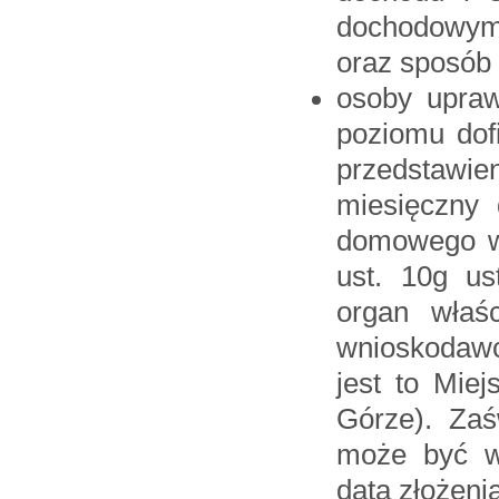
dochodowym,
oraz sposób 
osoby upra
poziomu dof
przedstawie
miesięczny
domowego wn
ust. 10g u
organ właś
wnioskodaw
jest to Mie
Górze). Zaś
może być w
datą złożeni