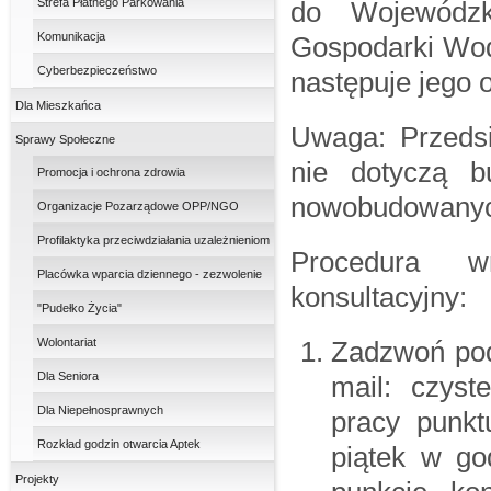
Strefa Płatnego Parkowania
do Wojewódzk
Komunikacja
Gospodarki Wod
Cyberbezpieczeństwo
następuje jego o
Dla Mieszkańca
Uwaga: Przeds
Sprawy Społeczne
nie dotyczą b
Promocja i ochrona zdrowia
nowobudowany
Organizacje Pozarządowe OPP/NGO
Profilaktyka przeciwdziałania uzależnieniom
Procedura w
Placówka wparcia dziennego - zezwolenie
konsultacyjny:
"Pudełko Życia"
Wolontariat
Zadzwoń pod 
Dla Seniora
mail: czys
Dla Niepełnosprawnych
pracy punkt
Rozkład godzin otwarcia Aptek
piątek w go
Projekty