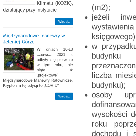
Klimatu (KOZK),
(m2);
działający przy Instytucie
jeżeli inw
Więcej..
wystawieni
księgowego)
w przypadku
W dniach 16-18
budynku m
czerwca 2021 r.
odbyły się pierwsze
przeznaczon
w tym roku, ale
piąte już
liczba mies
„projektowe“
Międzynarodowe Manewry Ratownicze.
budynku);
Kryptonim tej edycji to „COVID“
osoby up
Więcej..
dofinansowa
wysokości 
roku poprz
dochodu i s