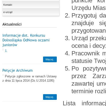
punkcie kon
Kontakt
Urzędu Miast
e-urząd
Przygotuj da
znajduje si
przygotowan
Urząd przek
ocena i decyz
1.
Pracownik 
statusie Two
Więcej..
Po pozytywn
przez Zar
Petycje zgłoszone w ramach Ustawy
z dnia 11 lipca 2014
(Dz.U.2014.1195)
zawartej um
terminie rozl
Więcej..
Lista informa