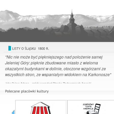
"Nic nie może być piękniejszego nad położenie samej
Jeleniej Góry: pięknie zbudowane miasto z wieloma
okazałymi budynkami w dolinie, otoczone wzgórzami ze
wszystkich stron, ze wspaniałym widokiem na Karkonosze"
John Quincy Adams – szósty prezydent Stanów Zjednoczonych Ameryki