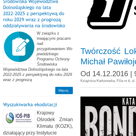
W związku z
trwającymi pracami
nad
przygotowaniem
Wo
Twórczość Lo
jewódzkiego
Programu Ochrony
Michał Pawiłoj
Środowiska
Województwa Dolnośląskiego na lata
Od
14.12.2016 | 
2022-2025 z perspektywą do roku 2029
wraz z prognozą
Książnica Karkonoska, Filia nr 6, u
Więcej..
Krajowy
Ośrodek Zmian
Klimatu (KOZK),
działający przy Instytucie