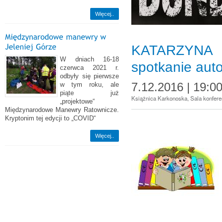
Więcej..
KATARZYNA 
W dniach 16-18
spotkanie auto
czerwca 2021 r.
odbyły się pierwsze
7.12.2016 | 19:0
w tym roku, ale
piąte już
Książnica Karkonoska, Sala konferenc
„projektowe“
Międzynarodowe Manewry Ratownicze.
Kryptonim tej edycji to „COVID“
Więcej..