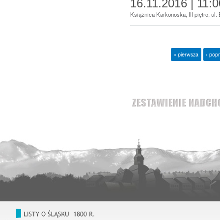
16.11.2016 | 11:0
Książnica Karkonoska, III piętro, ul
« pierwsza
‹ pop