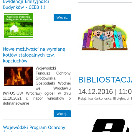
Więcej..
Wojewódzki
Fundusz Ochrony
BIBLIOSTAC
Środowiska i
Gospodarki Wodnej
we Wrocławiu
14.12.2016 | 11:
(WFOŚiGW Wrocław) ogłosił w dniu
Książnica Karkonoska, III piętro, ul
11.10.2021 r. nabór wniosków o
dofinansowanie
Więcej..