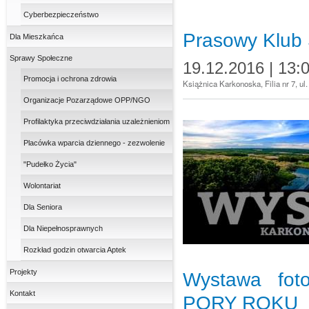
Cyberbezpieczeństwo
Prasowy Klub S
Dla Mieszkańca
Sprawy Społeczne
19.12.2016 | 13:
Promocja i ochrona zdrowia
Książnica Karkonoska, Filia nr 7, u
Organizacje Pozarządowe OPP/NGO
Profilaktyka przeciwdziałania uzależnieniom
Placówka wparcia dziennego - zezwolenie
"Pudełko Życia"
Wolontariat
Dla Seniora
Dla Niepełnosprawnych
Rozkład godzin otwarcia Aptek
Projekty
Wystawa fo
Kontakt
PORY ROKU