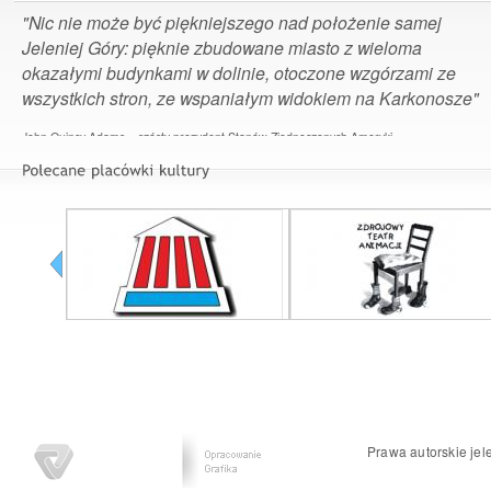
"Nic nie może być piękniejszego nad położenie samej
Jeleniej Góry: pięknie zbudowane miasto z wieloma
okazałymi budynkami w dolinie, otoczone wzgórzami ze
wszystkich stron, ze wspaniałym widokiem na Karkonosze"
John Quincy Adams – szósty prezydent Stanów Zjednoczonych Ameryki
Prawa autorskie jel