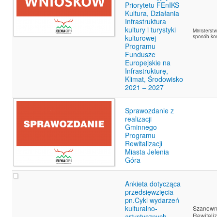
Priorytetu FEnIKS
Kultura, Działania
Infrastruktura
kultury i turystyki
Ministerst
sposób kon
kulturowej
Programu
Fundusze
Europejskie na
Infrastrukturę,
Klimat, Środowisko
2021 – 2027
Sprawozdanie z
realizacji
Gminnego
Programu
Rewitalizacji
Miasta Jelenia
Góra
Ankieta dotycząca
przedsięwzięcia
pn.Cykl wydarzeń
kulturalno-
Szanowni
Rewitaliz
artystycznych