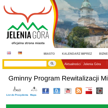
Pr
do
tr
E
D
MIASTO
KALENDARZ IMPREZ
BIZNE
N
E
Szukaj
Aktualności
Jelenia Góra
Gminny Program Rewitalizacji Mi
List do Prezydenta
Mapa