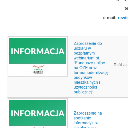
t
e-mail:
rewit
Zaproszenie do
udziału w
bezpłatnym
webinarium pt.
"Fundusze unijne
Treść za
na OZE oraz
termomodernizację
budynków
mieszkalnych i
użyteczności
publicznej"
Zaproszenie na
spotkanie
informacyjno-
szkoleniowe