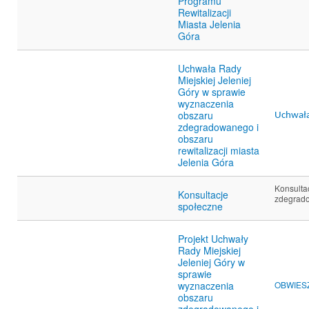
Programu
Rewitalizacji
Miasta Jelenia
Góra
Uchwała Rady
Miejskiej Jeleniej
Góry w sprawie
wyznaczenia
obszaru
Uchwała 
zdegradowanego i
obszaru
rewitalizacji miasta
Jelenia Góra
Konsulta
Konsultacje
zdegrado
społeczne
Projekt Uchwały
Rady Miejskiej
Jeleniej Góry w
sprawie
OBWIESZC
wyznaczenia
obszaru
zdegradowanego i