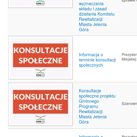
wyznaczania
składu i zasad
działania Komitetu
Rewitalizacji
Miasta Jelenia
Góra
Informacja o
Prezyden
Miejskie
terminie konsultacji
społecznych
Konsultacje
społeczne projektu
Gminnego
Szanown
Programu
Rewitalizacji
Miasta Jelenia
Góra
Informacja o
Prezyde