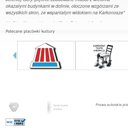
okazałymi budynkami w dolinie, otoczone wzgórzami ze
wszystkich stron, ze wspaniałym widokiem na Karkonosze"
John Quincy Adams – szósty prezydent Stanów Zjednoczonych Ameryki
Prawa autorskie jel